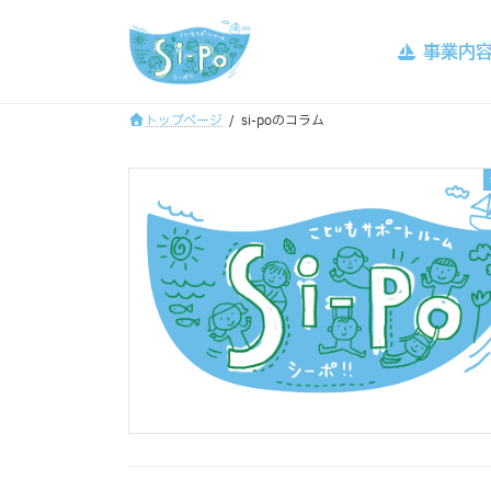
コ
ナ
ン
ビ
事業内
テ
ゲ
ン
ー
ツ
シ
トップページ
si-poのコラム
へ
ョ
ス
ン
キ
に
ッ
移
プ
動