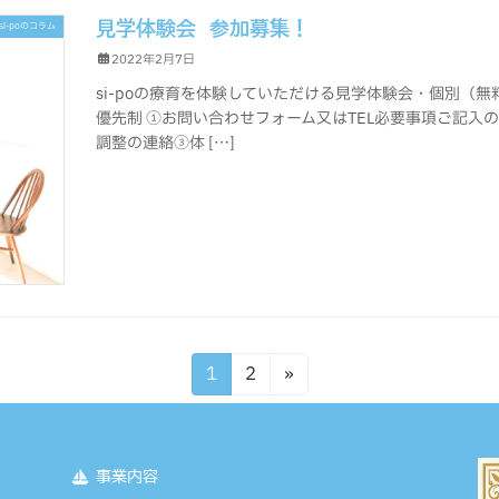
見学体験会 参加募集！
si-poのコラム
2022年2月7日
si-poの療育を体験していただける見学体験会・個別（
優先制 ①お問い合わせフォーム又はTEL必要事項ご記入
調整の連絡③体 […]
固
固
1
2
»
定
定
ペ
ペ
ー
ー
ジ
ジ
事業内容