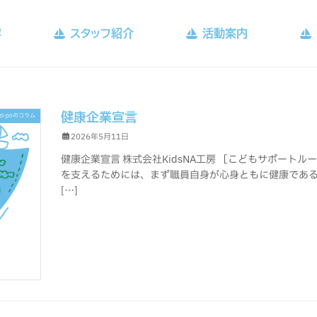
容
スタッフ紹介
活動案内
健康企業宣言
si-poのコラム
2026年5月11日
健康企業宣言 株式会社KidsNA工房 ［こどもサポートルーム
を支えるためには、まず職員自身が心身ともに健康である
[…]