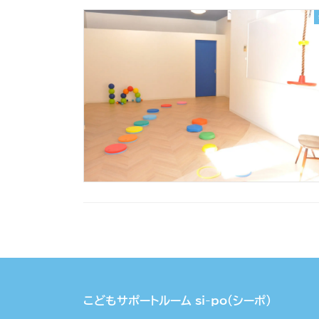
投
稿
の
こどもサポートルーム si-po（シーポ）