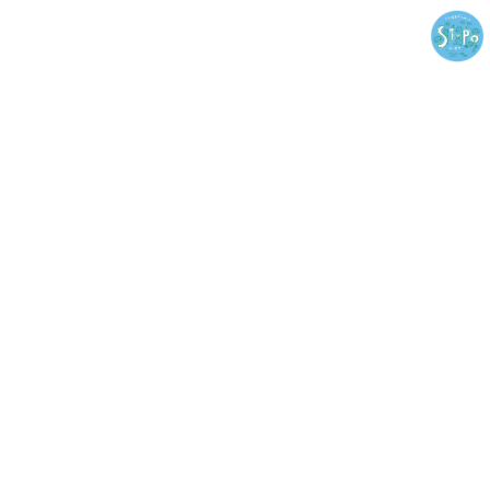
コ
ナ
ン
ビ
テ
ゲ
ン
ー
ツ
シ
へ
ョ
ス
ン
キ
に
ッ
移
プ
動
君と僕がいれば
どこだって
居場所になる